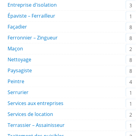
Entreprise d'isolation
3
Épaviste – Ferrailleur
1
Façadier
8
Ferronnier – Zingueur
8
Maçon
2
Nettoyage
8
Paysagiste
8
Peintre
4
Serrurier
1
Services aux entreprises
1
Services de location
2
Terrassier – Assainisseur
1